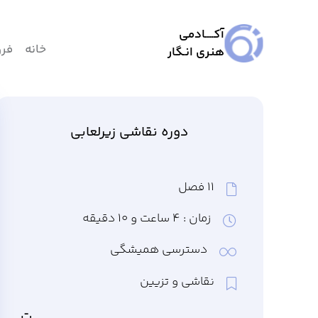
آکــــادمی
خانه
فر
هنری انـگار
دوره نقاشی زیرلعابی
۱۱ فصل
زمان : ۴ ساعت و ۱۰ دقیقه
دسترسی همیشگی
نقاشی و تزيین
ت